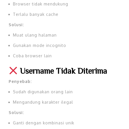
Browser tidak mendukung
Terlalu banyak cache
Solusi:
Muat ulang halaman
Gunakan mode incognito
Coba browser lain
Username Tidak Diterima
Penyebab:
Sudah digunakan orang lain
Mengandung karakter ilegal
Solusi:
Ganti dengan kombinasi unik