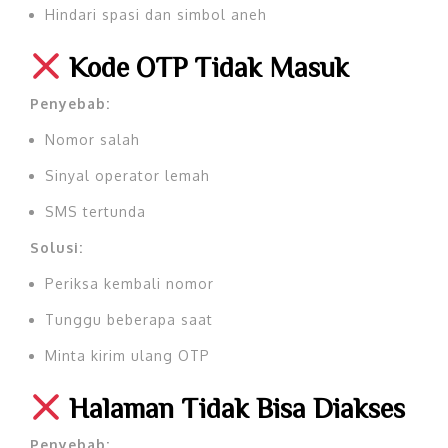
Hindari spasi dan simbol aneh
Kode OTP Tidak Masuk
Penyebab:
Nomor salah
Sinyal operator lemah
SMS tertunda
Solusi:
Periksa kembali nomor
Tunggu beberapa saat
Minta kirim ulang OTP
Halaman Tidak Bisa Diakses
Penyebab: