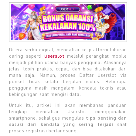
Di era serba digital, mendaftar ke platform hiburan
daring seperti
Userslot
melalui perangkat mobile
menjadi pilihan utama banyak pengguna. Alasannya
jelas: lebih praktis, cepat, dan bisa dilakukan dari
mana saja. Namun, proses Daftar Userslot via
ponsel tidak selalu berjalan mulus. Beberapa
pengguna masih mengalami kendala teknis atau
kebingungan saat mengisi data.
Untuk itu, artikel ini akan membahas panduan
lengkap mendaftar Userslot menggunakan
smartphone, sekaligus mengulas
tips penting dan
solusi dari kendala yang sering terjadi
saat
proses registrasi berlangsung.