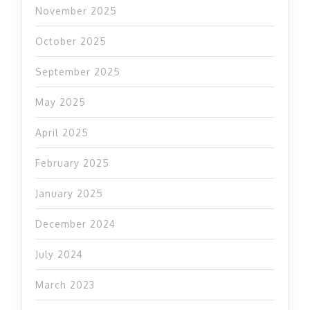
November 2025
October 2025
September 2025
May 2025
April 2025
February 2025
January 2025
December 2024
July 2024
March 2023