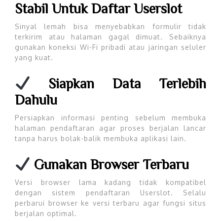
Stabil Untuk Daftar Userslot
Sinyal lemah bisa menyebabkan formulir tidak
terkirim atau halaman gagal dimuat. Sebaiknya
gunakan koneksi Wi-Fi pribadi atau jaringan seluler
yang kuat.
Siapkan Data Terlebih
Dahulu
Persiapkan informasi penting sebelum membuka
halaman pendaftaran agar proses berjalan lancar
tanpa harus bolak-balik membuka aplikasi lain.
Gunakan Browser Terbaru
Versi browser lama kadang tidak kompatibel
dengan sistem pendaftaran Userslot. Selalu
perbarui browser ke versi terbaru agar fungsi situs
berjalan optimal.