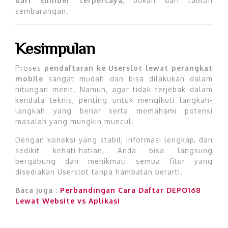
dari sumber terpercaya
, bukan dari tautan
sembarangan.
Kesimpulan
Proses
pendaftaran ke Userslot lewat perangkat
mobile
sangat mudah dan bisa dilakukan dalam
hitungan menit. Namun, agar tidak terjebak dalam
kendala teknis, penting untuk mengikuti langkah-
langkah yang benar serta memahami potensi
masalah yang mungkin muncul.
Dengan koneksi yang stabil, informasi lengkap, dan
sedikit kehati-hatian, Anda bisa langsung
bergabung dan menikmati semua fitur yang
disediakan Userslot tanpa hambatan berarti.
Baca juga :
Perbandingan Cara Daftar DEPO168
Lewat Website vs Aplikasi