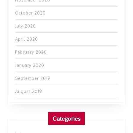
October 2020
July 2020
April 2020
February 2020
January 2020
September 2019
August 2019
Categories