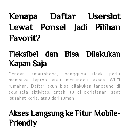
Kenapa Daftar Userslot
Lewat Ponsel Jadi Pilihan
Favorit?
Fleksibel dan Bisa Dilakukan
Kapan Saja
Dengan smartphone, pengguna tidak perlu
membuka laptop atau menunggu akses Wi-Fi
rumahan. Daftar akun bisa dilakukan langsung di
sela-sela aktivitas, entah itu di perjalanan, saat
istirahat kerja, atau dari rumah.
Akses Langsung ke Fitur Mobile-
Friendly