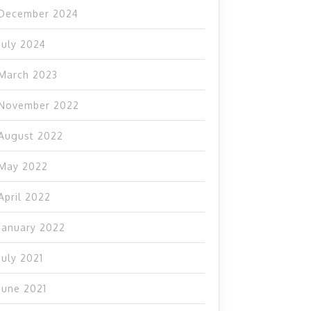
December 2024
July 2024
March 2023
November 2022
August 2022
May 2022
April 2022
January 2022
July 2021
June 2021